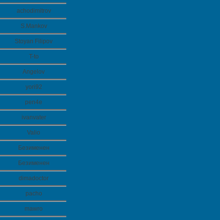
achodimitrov
S.Mankov
Stoyan Filipov
T-to
Angelov
yori92
pen4e
ivanvater
Valio
Безименен
Безименен
dimadoctor
pacho
mawro