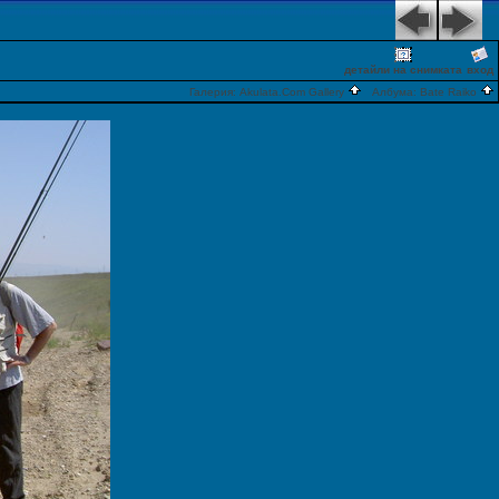
детайли на снимката
вход
Галерия:
Akulata.Com Gallery
Албума:
Bate Raiko