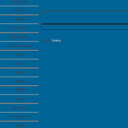
boyan_am
Borislav
vasilev
Lyub4eto
Bate Raiko
Това е
Gallery
v1
Жоро Миланов
cene
robko1
adrian
Marian
БОБИ
pras
waterman
Безименен
vasilev