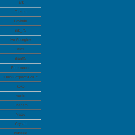
jark
Tatkoto
Levkata
nik_75
Ivo Georgiev
alex
ilian05
Безименен
Юнски страсти 2015
koko
vanio
Chepeto
Matev
Crystal
kotseee