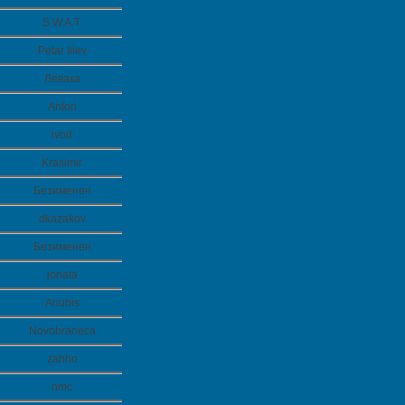
S.W.A.T.
Petar Iliev
Левака
Anton
ivod
Krasimir
Безименен
dkazakov
Безименен
jonata
Anubis
Novobraneca
zahho
nmc