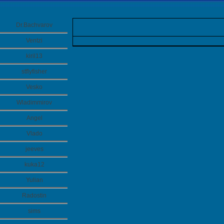
Dr.Bachvarov
Ventzi
kiril13
stflyfisher
Vesko
Wladimmirov
Angel
Vlado
jeeves
kuka12
Yulian
Radostin
sims