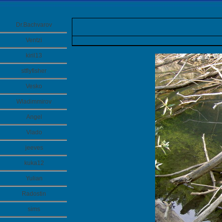
Dr.Bachvarov
Ventzi
kiril13
stflyfisher
Vesko
Wladimmirov
Angel
Vlado
jeeves
kuka12
Yulian
Radostin
sims