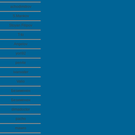
achodimitrov
S.Mankov
Stoyan Filipov
T-to
Angelov
yori92
pen4e
ivanvater
Valio
Безименен
Безименен
dimadoctor
pacho
mawro