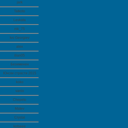
jark
Tatkoto
Levkata
nik_75
Ivo Georgiev
alex
ilian05
Безименен
Юнски страсти 2015
koko
vanio
Chepeto
Matev
Crystal
kotseee