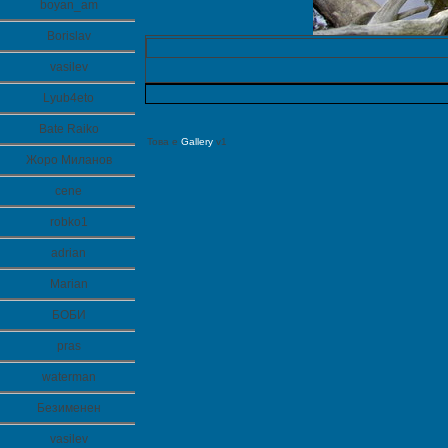
boyan_am
Borislav
vasilev
Lyub4eto
Bate Raiko
Това е
Gallery
v1
Жоро Миланов
cene
robko1
adrian
Marian
БОБИ
pras
waterman
Безименен
vasilev