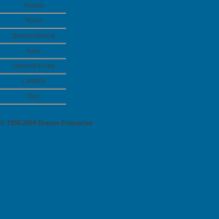
Akulata
Росен
Даниел Крилов
largo
Николай Енчев
L.MINEV
Tazz
© 1998-2004 Drazan Enterprise