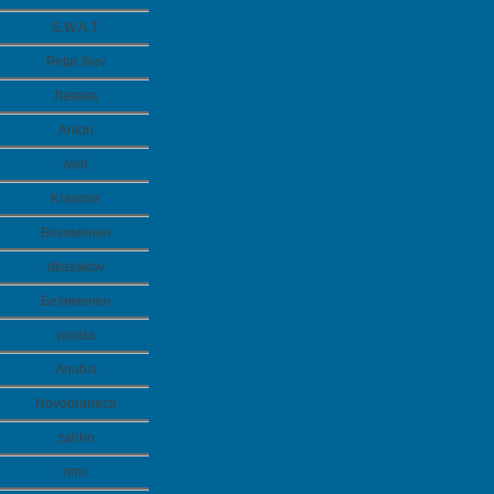
S.W.A.T.
Petar Iliev
Левака
Anton
ivod
Krasimir
Безименен
dkazakov
Безименен
jonata
Anubis
Novobraneca
zahho
nmc