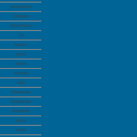
achodimitrov
S.Mankov
Stoyan Filipov
T-to
Angelov
yori92
pen4e
ivanvater
Valio
Безименен
Безименен
dimadoctor
pacho
mawro