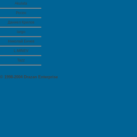
Akulata
Росен
Даниел Крилов
largo
Николай Енчев
L.MINEV
Tazz
© 1998-2004 Drazan Enterprise