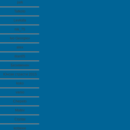
jark
Tatkoto
Levkata
nik_75
Ivo Georgiev
alex
ilian05
Безименен
Юнски страсти 2015
koko
vanio
Chepeto
Matev
Crystal
kotseee