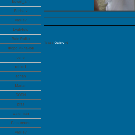
boyan_am
Borislav
vasilev
Lyub4eto
Bate Raiko
Това е
Gallery
v1
Жоро Миланов
cene
robko1
adrian
Marian
БОБИ
pras
waterman
Безименен
vasilev