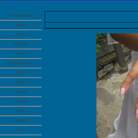
Dr.Bachvarov
Ventzi
kiril13
stflyfisher
Vesko
Wladimmirov
Angel
Vlado
jeeves
kuka12
Yulian
Radostin
sims